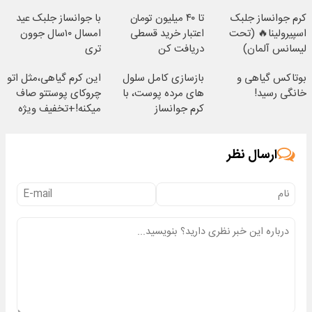
کرم جوانساز جلبک
تا ۴۰ میلیون تومان
با جوانساز جلبک عید
اسپیرولینا🔥 (تحت
اعتبار خرید قسطی
امسال ۱۰سال جوون
لیسانس آلمان)
دریافت کن
تری
بوتاکس گیاهی و
بازسازی کامل سلول
این کرم گیاهی،مثل اتو
خانگی رسید!
های مرده پوست، با
چروکای پوستتو صاف
کرم جوانساز
میکنه!+تخفیف ویژه
جلبک(50% تخفیف)
ارسال نظر