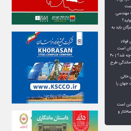
است
 بورس کالا؛ مهندسی
لید؟
ان باید به
فولاد
تان است
افق ۱۵ میلیون تنی فولاد سنگان چه شد؟ | ۴۰
‌ماندگی طرح
 خالی
 جهان را
شن است
اختار و