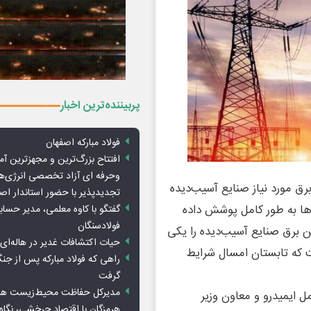
پربیننده‌ترین اخبار
فولاد مبارکه اصفهان
افتتاح بزرگ‌ترین و مجهزترین آم
وحرفه ای آزاد تخصصی انرژی‌ها
برق مورد نیاز صنایع آسیب‌دیده
تجدیدپذیر با حضور استاندار اص
دها به طور کامل پوشش داده
گفتگو با کاوه معلمی، مدیر حسا
فولادسنگان
 برق صنایع آسیب‌دیده را یکی
حیات اکتشافات غدیر در هاله‌ای ا
ت که تابستان امسال شرایط
راهی که فولاد مبارکه پس از ج
گرفت
مدیرکل حفاظت محیط‌زیست هرمز
 ایمیدرو و معاون وزیر
هرمزگان با اقتصاد چرخشی، نگاه ت