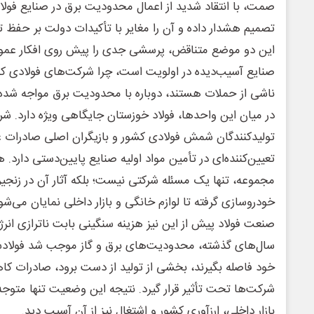
صمت، با انتقاد شدید از اعمال محدودیت برق در صنایع فول
تصمیم هشدار داده و آن را مغایر با تأکیدات دولت بر حفظ ت
این دو موضع متناقض، پرسشی جدی را پیش روی افکار عمومی
صنایع آسیب‌دیده در اولویت است، چرا شرکت‌های فولادی که
ناشی از حملات هستند، دوباره با محدودیت برق مواجه شده‌ا
در میان این واحدها، فولاد خوزستان جایگاهی ویژه دارد. شرکت
تولیدکنندگان شمش فولادی کشور و بازیگران اصلی صادرات 
تعیین‌کننده‌ای در تأمین مواد اولیه صنایع پایین‌دستی دارد.
مجموعه، تنها یک مسئله شرکتی نیست؛ بلکه آثار آن در زنجیره
خودروسازی گرفته تا لوازم خانگی و بازار داخلی نمایان می‌شو
صنعت فولاد پیش از این نیز هزینه سنگینی بابت ناترازی ان
سال‌های گذشته، محدودیت‌های برق و گاز موجب شد فولادس
خود فاصله بگیرند، بخشی از تولید از دست برود، صادرات کا
شرکت‌ها تحت تأثیر قرار گیرد. نتیجه این وضعیت تنها متوجه ب
بازار داخلی، ارزآوری کشور و اشتغال نیز از آن آسیب دید.