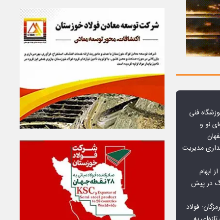
وزشگاه فنی
ی نو و
فهان
بداری مدیریت
ز ابهام
نگ در پیش
گان: فولاد
ازه‌ای به