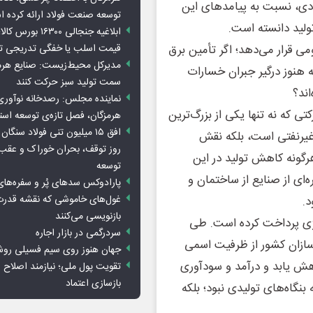
ادی، نسبت به پیامدهای این
توسعه صنعت فولاد ارائه کرده 
ولید دانسته است.
ابلاغیه جنجالی ۱۶۳۰۰
 قرار می‌دهد؛ اگر تأمین برق
قیمت اسلب یا خفگی تدریجی تو
مدیرکل محیط‌زیست: صنایع هرمزگ
 هنوز درگیر جبران خسارات
سمت تولید سبز حرکت کنند
ند؟
نماینده مجلس: رصدخانه نوآوری 
ی که نه تنها یکی از بزرگ‌ترین
هرمزگان، فصل تازه‌ی توسعه اس
غیرنفتی است، بلکه نقش
روز توقف، بحران خوراک و عقب
 هرگونه کاهش تولید در این
توسعه
‌ای از صنایع از ساختمان و
پارادوکس سدهای پُر و سفره‌های
غول‌های خاموشی که نقشه قدرت
د.
بازنویسی می‌کنند
رژی پرداخت کرده است. طی
سردرگمی در بازار اجاره
ازان کشور از ظرفیت اسمی
جهان هنوز روی سیم فسیلی رو
هش یابد و درآمد و سودآوری
تقویت پول ملی؛ نیازمند اصلاح س
بازسازی اعتماد
نگاه‌های تولیدی نبود؛ بلکه