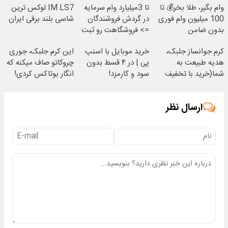
وام بگیر، طلا بخر💰 تا
تا 3میلیارد وام سرمایه
IM LS7 لوکس ترین
100 میلیون وام فوری
در گردش فروشندگان
شاسی بلند برقی ایران
بدون ضامن
=> فروشگاهت رو ثبت
کن
کرم جوانساز جلبک،
خرید موبایل با اسنپ
این کرم جلبک، جوری
هدیه طبیعت به
پی | در ۴ قسط بدون
چروکاتو صاف میکنه که
شما(خرید با تخفیف
سود و کارمزد!
انگار بوتاکس کردی!
ویژه)
(تخفیف ویژه)
ارسال نظر