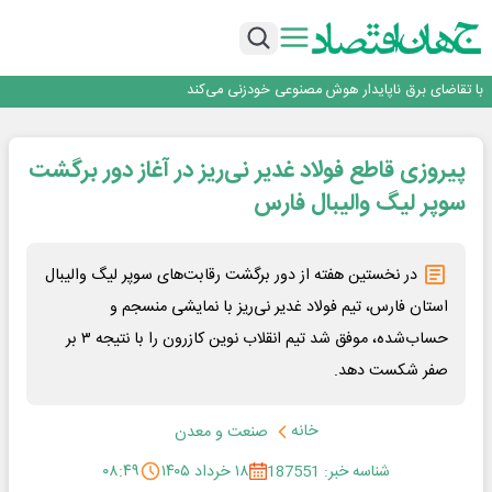
اینوتکس امسال با مدل جدید برگزار می‌شود
رگولاتوری: اعمال ضریب ۲.۷ برای اینترنت بین‌الملل صحت ندارد
راه‌آهن موظف به ارائه برنامه برای ارتقای امنیت سایبری شد
با تقاضای برق ناپایدار هوش مصنوعی خودزنی می‌کند
یک اشتباه کلاد، تمام اطلاعات کاربر را به باد داد
اینوتکس امسال با مدل جدید برگزار می‌شود
پیروزی قاطع فولاد غدیر نی‌ریز در آغاز دور برگشت
سوپر لیگ والیبال فارس
در نخستین هفته از دور برگشت رقابت‌های سوپر لیگ والیبال
استان فارس، تیم فولاد غدیر نی‌ریز با نمایشی منسجم و
حساب‌شده، موفق شد تیم انقلاب نوین کازرون را با نتیجه ۳ بر
صفر شکست دهد.
خانه
صنعت و معدن
شناسه خبر: 187551
۱۸ خرداد ۱۴۰۵
۰۸:۴۹