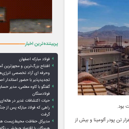
پربیننده‌ترین اخبار
فولاد مبارکه اصفهان
افتتاح بزرگ‌ترین و مجهزترین آم
وحرفه ای آزاد تخصصی انرژی‌ها
تجدیدپذیر با حضور استاندار اص
گفتگو با کاوه معلمی، مدیر حسا
فولادسنگان
حیات اکتشافات غدیر در هاله‌ای ا
راهی که فولاد مبارکه پس از ج
گرفت
آلومینای ایران در دو ماهه نخست امسال حدود ۴۲ هزار تن پودر آلومینا و بیش از
مدیرکل حفاظت محیط‌زیست هرمز
هرمزگان با اقتصاد چرخشی، نگاه ت