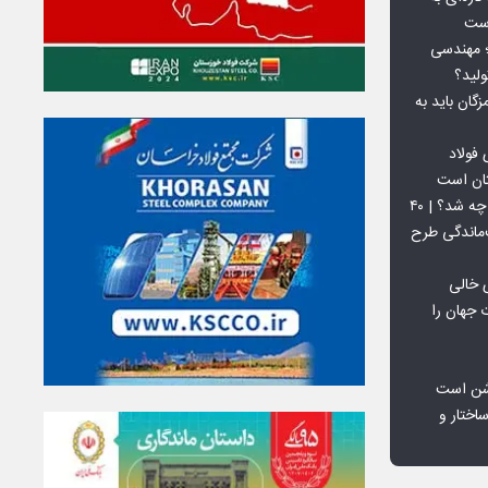
است
 بورس کالا؛ مهندسی
لید؟
ان باید به
فولاد
تان است
افق ۱۵ میلیون تنی فولاد سنگان چه شد؟ | ۴۰
‌ماندگی طرح
 خالی
 جهان را
شن است
اختار و