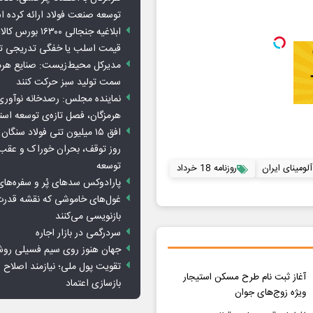
توسعه صنعت فولاد ارائه کرده 
ابلاغیه جنجالی ۱۶۳۰۰
قیمت اسلب یا خفگی تدریجی تو
مدیرکل محیط‌زیست: صنایع هرمزگ
سمت تولید سبز حرکت کنند
نماینده مجلس: رصدخانه نوآوری 
هرمزگان، فصل تازه‌ی توسعه اس
روز توقف، بحران خوراک و عقب
توسعه
ومینای ایران
روزنامه 18 خرداد
پارادوکس سدهای پُر و سفره‌های
غول‌های خاموشی که نقشه قدرت
بازنویسی می‌کنند
سردرگمی در بازار اجاره
جهان هنوز روی سیم فسیلی رو
تقویت پول ملی؛ نیازمند اصلاح س
آغاز ثبت نام طرح مسکن استیجار
بازسازی اعتماد
ویژه زوج‌های جوان