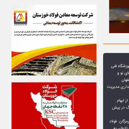
وزشگاه فنی
ی نو و
فهان
بداری مدیریت
ز ابهام
نگ در پیش
گان: فولاد
ازه‌ای به