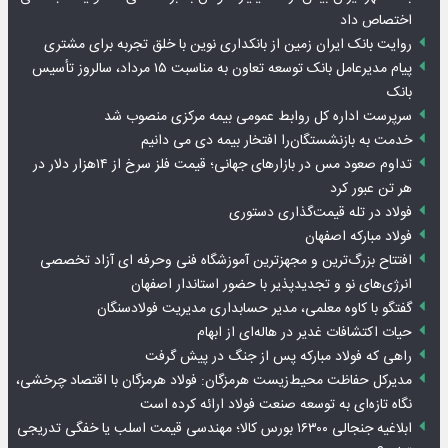
اختصاص داد
روایت بانک ایران زمین از بانکداری نوین با خلق تجربه برای مشتری
پیام مدیرعامل بانک توسعه تعاون به مناسبت ۱۵ مرداد، سالروز تأسیس
بانک
سرپرست اداره کل روابط عمومی بیمه مرکزی منصوب شد
خدمت به بازنشستگان‌را افتخار بیمه دی می دانیم
تداوم صعود مس در بازارهای جهانی؛ قیمت فلز سرخ از ۱۴هزار دلار در
هر تن عبور کرد
فولاد در تله قیمت‌گذاری دستوری
فولاد مبارکه اصفهان
افتتاح بزرگ‌ترین و مجهزترین آموزشگاه فنی وحرفه ای آزاد تخصصی
انرژی‌های نو و تجدیدپذیر با حضور استاندار اصفهان
گفتگو با کاوه معلمی، مدیر حسابداری مدیریت فولادسنگان
حیات اکتشافات غدیر در هاله‌ای از ابهام
راهی که فولاد مبارکه پس از جنگ در پیش گرفت
مدیرکل حفاظت محیط‌زیست هرمزگان: فولاد هرمزگان با اقتصاد چرخشی،
نگاه تازه‌ای به توسعه صنعت فولاد ارائه کرده است
ابلاغیه جنجالی ۱۶۳۰۰ بورس کالا؛ مهندسی قیمت اسلب یا خفگی تدریجی