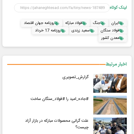
لینک کوتاه
ایران
جنگ
فولاد مبارکه
روزنامه جهان اقتصاد
فولاد سنگان
سعید زرندی
روزنامه 17 خرداد
معدن کشور
اخبار مرتبط
گزارش_تصویری
#جاده_امید را #فولاد_سنگان ساخت
علت گرانی محصولات مبارکه در بازار آزاد
چیست؟