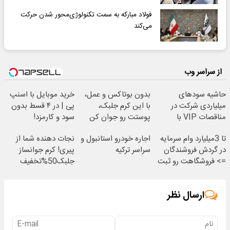
فولاد مبارکه به سمت تکنولوژی‌محور شدن حرکت
می‌کند
از سراسر وب
حاشیه سودهای
بدون بوتاکس و عمل،
خرید موبایل با اسنپ
میلیاردی شرکت در
با این کرم جلبک،
پی | در ۴ قسط بدون
مناقصات VIP با
پوستت رو جوان کن
سود و کارمزد!
اشتراکات ایران تندر
تا 3میلیارد وام سرمایه
اجاره خودرو استانبول و
نجات دهنده شما از
در گردش فروشندگان
سراسر ترکیه
پیری! کرم جوانساز
=> فروشگاهت رو ثبت
جلبک50%تخفیف
کن
ارسال نظر