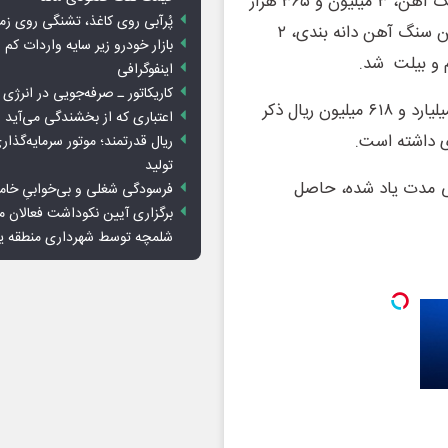
ماه موفق به تولید ۵ میلیون و ۱۴۷ هزار و ۴۶۷ تن کلوخه سنگ آهن، ۳ میلیون و ۳۶۵ هزار
پُرآبی روی کاغذ، تشنگی روی زم
و ۲۹۳ تن کنسانتره سنگ آهن، ۵ میلیون و ۲۷۸ هزار و ۱۹۱ تن سنگ آهن دانه بندی، ۲
بازار خودرو زیر سایه واردات کم ا
اینفوگرافی
کاریکاتور ـ صرفه‌جویی در انرژی
مجموع فروش این شرکت در همین مدت ۳۶۵ هزار و ۸۴۸ میلیارد و ۶۱۸ میلیون ریال ذکر
اعتباری که از بخشندگی می‌آید
ریال قدرتمند؛ موتور سرمایه‌گذار
تولید
 شرکت طی مدت یاد شده، حاصل
فرسودگی شغلی و بی‌خوابیِ خام
برگزاری آیین نکوداشت فعالان م
شلمچه توسط شهرداری منطقه 