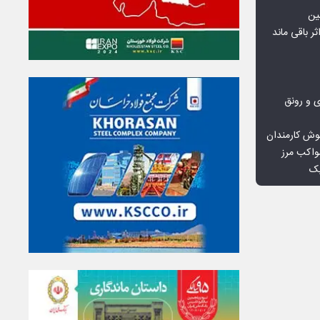
ین
ثر باقی ماند
ی و رونق
وش کارمندان
واکب مرز
یک