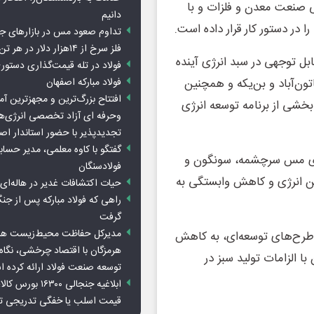
 صنعت معدن و فلزات و با
دانیم
در دستور کار قرار داده است.
تداوم صعود مس در بازارهای ج
فلز سرخ از ۱۴هزار دلار در هر تن عبور کرد
بل توجهی در سبد انرژی آینده
فولاد در تله قیمت‌گذاری دستور
ون‌آباد و بن‌یکه و همچنین
فولاد مبارکه اصفهان
افتتاح بزرگ‌ترین و مجهزترین آم
 هریس، بخشی از برنامه توسعه انرژی
وحرفه ای آزاد تخصصی انرژی‌ها
تجدیدپذیر با حضور استاندار اص
گفتگو با کاوه معلمی، مدیر حسا
مگاواتی در مجتمع‌های مس سرچشمه، سونگون و
فولادسنگان
ین انرژی و کاهش وابستگی به
حیات اکتشافات غدیر در هاله‌ای ا
راهی که فولاد مبارکه پس از ج
گرفت
مدیرکل حفاظت محیط‌زیست هرمز
ی طرح‌های توسعه‌ای، به کاهش
هرمزگان با اقتصاد چرخشی، نگاه ت
 الزامات تولید سبز در
توسعه صنعت فولاد ارائه کرده 
ابلاغیه جنجالی ۱۶۳۰۰
قیمت اسلب یا خفگی تدریجی تو