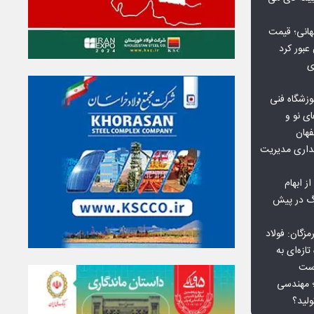
هانی؛ قیمت
ی
وزشگاه فنی
ی نو و
فهان
بداری مدیریت
ز ابهام
نگ در پیش
گان: فولاد
ازه‌ای به
است
 بورس کالا؛ مهندسی
لید؟