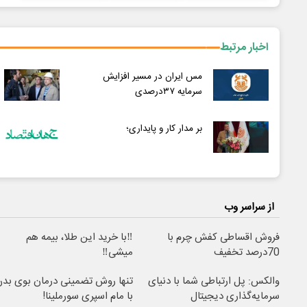
اخبار مرتبط
مس ایران در مسیر افزایش
سرمایه ۳۷درصدی
بر مدار کار و پایداری؛
از سراسر وب
فروش اقساطی کفش چرم با
‼️با خرید این طلا، بیمه هم
70درصد تخفیف
میشی‼️
والکس: پل ارتباطی شما با دنیای
تنها روش تضمینی درمان بوی بد
سرمایه‌گذاری دیجیتال
با مام اسپری سورملینا!