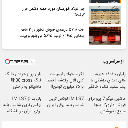
چرا فولاد خوزستان مورد حمله دشمن قرار
گرفت؟
افت ۵۷.۸ درصدی فروش فخوز در ۲ ماهه
ابتدایی ۱۴۰۵ / تولید ۵۸۲۵ تن بلوم و بیلت
از سراسر وب
پایان دغدغه هزینه
اگر میخوای ایمپلنت
بازار پر از خریدار دانگ
های دندان پزشکی با
کنی الان وقتشه | فقط
فنگ h30 cross!!
پک سفید کننده خانگی
با ۲۵ میلیون تومان!!!
ماشینتو به راحتی
بفروش
ماشین تیگو 7 پرو برای
IM LS7 لوکس ترین
بازدید از IM LS7
فروش داری؟ اینجا
شاسی بلند برقی ایران
لوکس ترین شاسی بلند
سریع بفروشش
برقی ایران در باشگاه
انقلاب