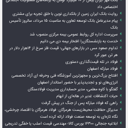
بانک مهر ایران بیش از ۷۰ میلیارد تومان به برنامه‌های مسئولیت اجتماعی
اختصاص داد
روایت بانک ایران زمین از بانکداری نوین با خلق تجربه برای مشتری
پیام مدیرعامل بانک توسعه تعاون به مناسبت ۱۵ مرداد، سالروز تأسیس
بانک
سرپرست اداره کل روابط عمومی بیمه مرکزی منصوب شد
خدمت به بازنشستگان‌را افتخار بیمه دی می دانیم
تداوم صعود مس در بازارهای جهانی؛ قیمت فلز سرخ از ۱۴هزار دلار در
هر تن عبور کرد
فولاد در تله قیمت‌گذاری دستوری
فولاد مبارکه اصفهان
افتتاح بزرگ‌ترین و مجهزترین آموزشگاه فنی وحرفه ای آزاد تخصصی
انرژی‌های نو و تجدیدپذیر با حضور استاندار اصفهان
گفتگو با کاوه معلمی، مدیر حسابداری مدیریت فولادسنگان
حیات اکتشافات غدیر در هاله‌ای از ابهام
راهی که فولاد مبارکه پس از جنگ در پیش گرفت
مدیرکل حفاظت محیط‌زیست هرمزگان: فولاد هرمزگان با اقتصاد چرخشی،
نگاه تازه‌ای به توسعه صنعت فولاد ارائه کرده است
ابلاغیه جنجالی ۱۶۳۰۰ بورس کالا؛ مهندسی قیمت اسلب یا خفگی تدریجی