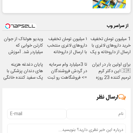
از سراسر وب
1 میلیون تومان تخفیف
۱ میلیون تومان تخفیف
ویدیو هولناک از جوان
خرید داروهای لاغری با
داروهای لاغری منتخب
کارتن خوابی که
ارسال از داروخانه و پک
با ارسال از داروخانه
میلیاردر شد. آموزش
یخ!
نزدیکت
رایگان
برای اولین بار در ایران
تا 3میلیارد وام سرمایه
پایان دغدغه هزینه
🇮🇷 این دکتر کرم
در گردش فروشندگان
های دندان پزشکی با
ترمیم کننده 23 روزه
=> فروشگاهت رو ثبت
پک سفید کننده خانگی
ساخت!
کن
ارسال نظر