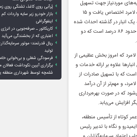
نیه‌های موردنیاز جهت تسهیل
پُرآبی روی کاغذ، تشنگی روی زم
روند صادرات و واردات، و انجام امورات گمرکی در منطقه ویژه لامرد اختصاص یافت و ١۵
بازار خودرو زیر سایه واردات کم ا
 یک انبار در گذشته احداث شده
اینفوگرافی
کاریکاتور ـ صرفه‌جویی در انرژی
است و هم‌اکنون پیشرفت فیزیکی ۴ انبار سه هزار مترمربعی حدود ٨۶ درصد است که دو
اعتباری که از بخشندگی می‌آید
.
ریال قدرتمند؛ موتور سرمایه‌گذار
تولید
 لامرد که امروز بخش عظیمی از
فرسودگی شغلی و بی‌خوابیِ خام
بارها علاوه بر ارائه خدمات و
برگزاری آیین نکوداشت فعالان م
شلمچه توسط شهرداری منطقه 
م است که با تسهیل صادرات از
رد، و مهم‌تر از آن درآمد
شود که در صورت بهره‌برداری
گر افزایش می‌یابد.
مر کوتاه از تأسیس منطقه،
میدرو و نگاه با تدبیر رئیس
جلب اعتماد سرمایه‌گذاران و