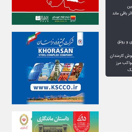
ین
ثر باقی ماند
ی و رونق
وش کارمندان
واکب مرز
یک