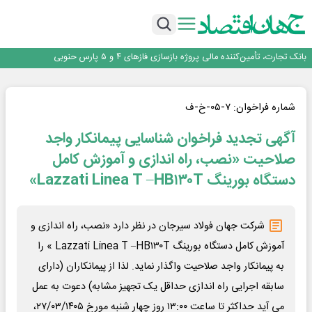
برنده این رقابت داستان‌نویسی، انسان نبود!
برگزاری آیین نکوداشت فعالان مواکب مرز شلمچه توسط شهرداری منطقه یک
ایران، شریک راهبردی اتحادیه اقتصادی اوراسیا در مسیر توسعه تجارت و همگرایی
منطقه‌ای
بانک تجارت، تأمین‌کننده مالی پروژه بازسازی فازهای ۴ و ۵ پارس حنوبی
جمنای دستیار اصلی گوشی‌های اندرویدی می‌شود
برنده این رقابت داستان‌نویسی، انسان نبود!
برگزاری آیین نکوداشت فعالان مواکب مرز شلمچه توسط شهرداری منطقه یک
شماره فراخوان: ۷-۰۵-خ-ف
ایران، شریک راهبردی اتحادیه اقتصادی اوراسیا در مسیر توسعه تجارت و همگرایی
آگهی تجدید فراخوان شناسایی پیمانکار واجد
منطقه‌ای
صلاحیت «نصب، راه اندازی و آموزش کامل
دستگاه بورینگ Lazzati Linea T –HB۱۳۰T»
شرکت جهان فولاد سیرجان در نظر دارد «نصب، راه اندازی و
آموزش کامل دستگاه بورینگ Lazzati Linea T –HB۱۳۰T » را
به پیمانکار واجد صلاحیت واگذار نماید. لذا از پیمانکاران (دارای
سابقه اجرایی راه اندازی حداقل یک تجهیز مشابه) دعوت به عمل
می آید حداکثر تا ساعت ۱۳:۰۰ روز چهار شنبه مورخ ۲۷/۰۳/۱۴۰۵،