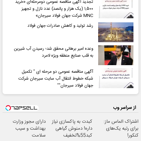
تجدید آگهی مناقصه عمومی دومرحله‌ای «خرید
۱,۵۰۰ (یک هزار و پانصد) عدد نازل و تجهیز
MNC شرکت جهان فولاد سیرجان»
رشد تولید و کاهش صادرات جهان فولاد
وعده امیر برهانی محقق شد؛ رسیدنِ آب شیرین
به قلب صنایع منطقه ویژه لامرد
آگهی مناقصه عمومی دو مرحله ای " تکمیل
شبکه خطوط انتقال آب سایت سیرجان شرکت
جهان فولاد سیرجان""
از سراسر وب
اشتراک الماس ماز:
کبدت به پاکسازی نیاز
دارای مجوز وزارت
برای رتبه یک‌های
داره! دمنوش گیاهی
بهداشت و سیب
کنکور!
کبد55%تخفیف
سلامت