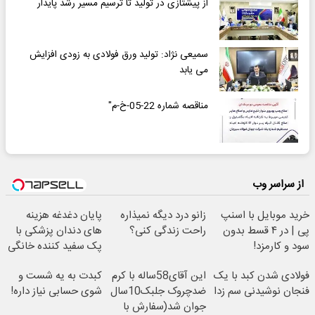
از پیشتازی در تولید تا ترسیم مسیر رشد پایدار
سمیعی نژاد: تولید ورق فولادی به زودی افزایش
می یابد
مناقصه شماره 22-05-خ-م"
از سراسر وب
خرید موبایل با اسنپ
زانو درد دیگه نمیذاره
پایان دغدغه هزینه
پی | در ۴ قسط بدون
راحت زندگی کنی؟
های دندان پزشکی با
سود و کارمزد!
پک سفید کننده خانگی
فولادی شدن کبد با یک
این آقای58ساله با کرم
کبدت به یه شست و
فنجان نوشیدنی سم زدا
ضدچروک جلبک10سال
شوی حسابی نیاز داره!
جوان شد(سفارش با