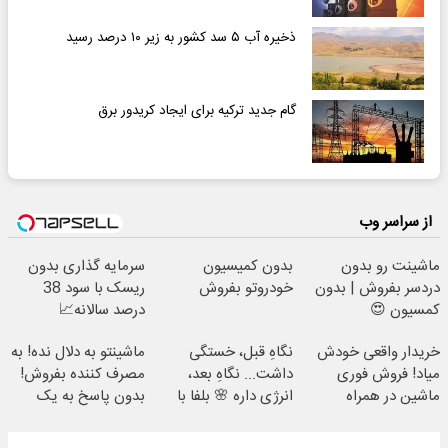
ذخیره آب ۵ سد کشور به زیر ۱۰ درصد رسید
گام جدید ترکیه برای ایجاد کریدور برق
از سراسر وب
ماشینت رو بدون
بدون کمیسیون
سرمایه گذاری بدون
دردسر بفروش | بدون
خودروتو بفروش
ریسک با سود 38
کمسیون 😍
درصد سالانه📈
خریدار واقعی خودش
نگاهِ قبل، خستگی
ماشینتو به دلال نده! به
میاد! فروش فوری
داشت... نگاهِ بعد،
مصرف کننده بفروش!
ماشین در همراه
انرژی داره 🌸 بلفا با
بدون پاسخ به یک
مکانیک
25% تخفیف
تماس