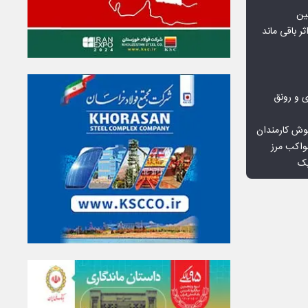
ین
ثر باقی ماند
ی و رونق
وش کارمندان
واکب مرز
یک