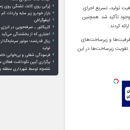
پُرآبی روی کاغذ، تشنگی روی زم
فیت تولید، تسریع اجرای
بازار خودرو زیر سایه واردات کم ا
وجود تأکید شد. همچنین
اینفوگرافی
ائه کردند.
کاریکاتور ـ صرفه‌جویی در انرژی
اعتباری که از بخشندگی می‌آید
رفیت‌ها و زیرساخت‌های
ریال قدرتمند؛ موتور سرمایه‌گذار
و تقویت زیرساخت‌ها در این
تولید
فرسودگی شغلی و بی‌خوابیِ خام
برگزاری آیین نکوداشت فعالان م
شلمچه توسط شهرداری منطقه 