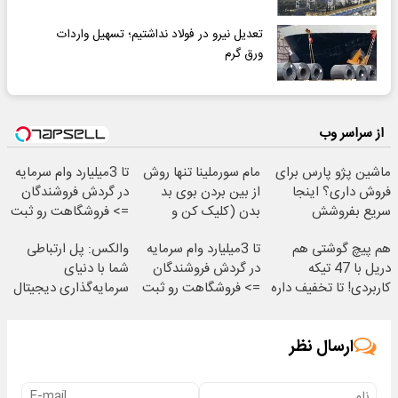
تعدیل نیرو در فولاد نداشتیم؛ تسهیل واردات
ورق گرم
از سراسر وب
ماشین پژو پارس برای
مام سورملینا تنها روش
تا 3میلیارد وام سرمایه
فروش داری؟ اینجا
از بین بردن بوی بد
در گردش فروشندگان
سریع بفروشش
بدن (کلیک کن و
=> فروشگاهت رو ثبت
مشاوره بگیر)
کن
هم پیچ گوشتی هم
تا 3میلیارد وام سرمایه
والکس: پل ارتباطی
دریل با 47 تیکه
در گردش فروشندگان
شما با دنیای
کاربردی! تا تخفیف داره
=> فروشگاهت رو ثبت
سرمایه‌گذاری دیجیتال
بخرش!🔥
کن
ارسال نظر