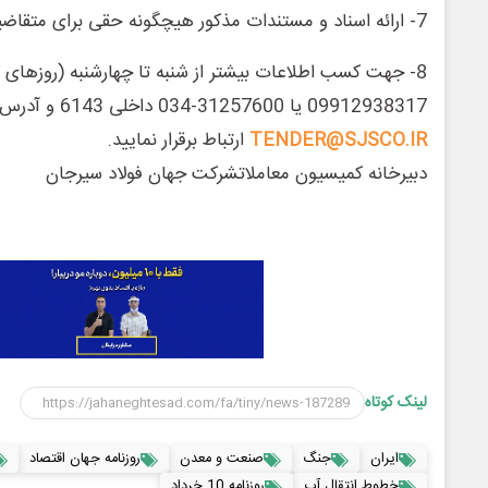
7- ارائه اسناد و مستندات مذکور هیچگونه حقی برای متقاضیان ایجاد نمی کند.
8- جهت کسب اطلاعات بیشتر از شنبه تا چهارشنبه (روزهای ک
09912938317 یا 31257600-034 داخلی 6143 و آدرس ایمیل
TENDER@SJSCO.IR
ارتباط برقرار نمایید.
دبیرخانه کمیسیون معاملاتشرکت جهان فولاد سیرجان
لینک کوتاه
ایران
جنگ
صنعت و معدن
روزنامه جهان اقتصاد
خطوط انتقال آب
روزنامه 10 خرداد