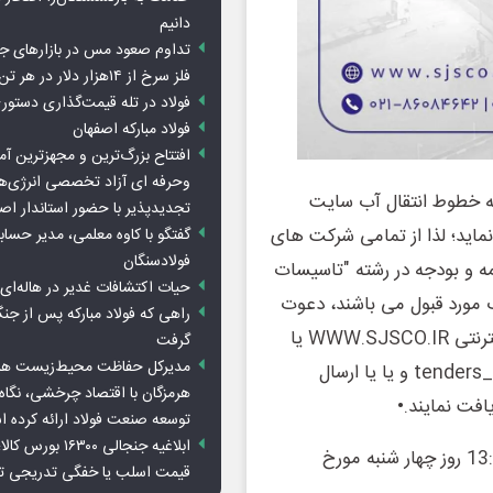
دانیم
تداوم صعود مس در بازارهای ج
فلز سرخ از ۱۴هزار دلار در هر تن عبور کرد
فولاد در تله قیمت‌گذاری دستور
فولاد مبارکه اصفهان
افتتاح بزرگ‌ترین و مجهزترین آم
وحرفه ای آزاد تخصصی انرژی‌ها
ه خطوط انتقال آب سایت
تجدیدپذیر با حضور استاندار اص
ماید؛ لذا از تمامی شرکت های
گفتگو با کاوه معلمی، مدیر حسا
فولادسنگان
مه و بودجه در رشته "تاسیسات
حیات اکتشافات غدیر در هاله‌ای ا
ب مورد قبول می باشند، دعوت
راهی که فولاد مبارکه پس از ج
به عمل می آید اسناد مناقصه را از طریق مراجعه به آدرس اینترنتی WWW.SJSCO.IR یا
گرفت
مدیرکل حفاظت محیط‌زیست هرمز
کانال مناقصات در پیام رسان روبیکا به آدرس @tenders_sjscosteel و یا یا ارسال
هرمزگان با اقتصاد چرخشی، نگاه ت
توسعه صنعت فولاد ارائه کرده 
ابلاغیه جنجالی ۱۶۳۰۰
شرایط:1- آخرین فرصت تحویل پاکات: حداکثر تا ساعت 13:00 روز چهار شنبه مورخ
قیمت اسلب یا خفگی تدریجی تو