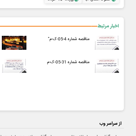
اخبار مرتبط
مناقصه شماره 4-05-ک-م"
مناقصه شماره 31-05-ک-م
از سراسر وب