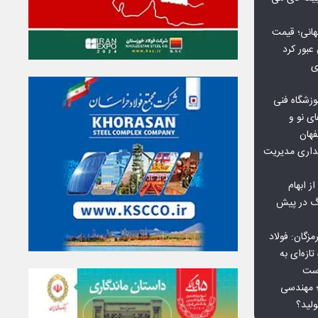
هانی؛ قیمت
ی
وزشگاه فنی
ی نو و
فهان
بداری مدیریت
ز ابهام
نگ در پیش
گان: فولاد
ازه‌ای به
است
 بورس کالا؛ مهندسی
لید؟