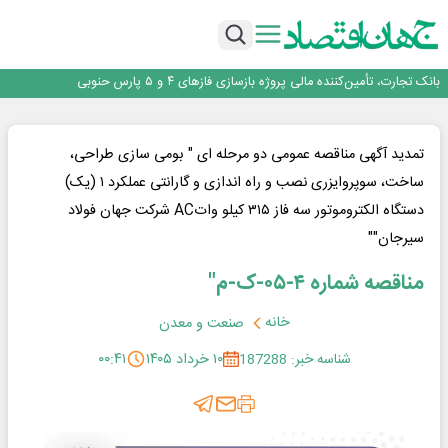
برگزاری آیین نکوداشت فعالان مواکب مرز شلمچه توسط شهرداری منطقه یک
ایران، شریک راهبردی اتحادیه اقتصادی اوراسیا در مسیر توسعه تجارت و همگرایی
منطقه‌ای
بانک تجارت، تأمین‌کننده مالی پروژه بازسازی فازهای ۴ و ۵ پارس حنوبی
جمنای دستیار اصلی گوشی‌های اندرویدی می‌شود
برنده این رقابت داستان‌نویسی، انسان نبود!
برگزاری آیین نکوداشت فعالان مواکب مرز شلمچه توسط شهرداری منطقه یک
ایران، شریک راهبردی اتحادیه اقتصادی اوراسیا در مسیر توسعه تجارت و همگرایی
تمدید آگهی مناقصه عمومی دو مرحله ای " بومی سازی طراحی،
منطقه‌ای
ساخت، سوپروایزری نصب و راه اندازی و گارانتی عملکرد ۱ (یک)
دستگاه الکتروموتور سه فاز ۳۱۵ کیلو واتAC شرکت جهان فولاد
سیرجان""
مناقصه شماره ۴-۰۵-ک-م"
خانه
صنعت و معدن
شناسه خبر: 187288
۱۰ خرداد ۱۴۰۵
۰۰:۴۱