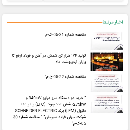
اخبار مرتبط
مناقصه شماره 31-05-ک-م
تولید ۱۷۴ هزار تن شمش در آهن و فولاد ارفع تا
پایان اردیبهشت ماه
مناقصه شماره 22-05-خ-م"
" خرید دو دستگاه سرو درایو 340kW و
275kW، شش عدد چوک (LFC) و دو عدد
ماژول (LFM) برند SCHNEIDER ELECTRIC
شرکت جهان فولاد سیرجان" " مناقصه شماره 30-
05-ک-م"