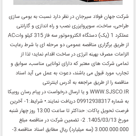
شرکت جهان فولاد سیرجان در نظر دارد نسبت به بومی سازی
طراحی، ساخت، سوپروایزری نصب و راه اندازی و گارانتی
عملکرد 1 (یک) دستگاه الکتروموتور سه فاز 315 کیلو واتAC
از طریق برگزاری مناقصه عمومی دو مرحله ای با شرط رعایت
الزامات مصرف بهینه انرژی در ساخت اقدام نماید؛ لذا از
تمامی شرکت های معتبر که دارای توانایی مناسب، سوابق و
تجارب مورد قبول می باشند، دعوت به عمل می آید اسناد
مناقصه را از طریق مراجعه به آدرس اینترنتی
WWW.SJSCO.IR و یا ارسال درخواست در پیام رسان روبیکا
به شماره 09912938317 دریافت نمایند.• شرایط:1- آخرین
فرصت تحویل پاکات: حداکثر تا ساعت 13:00 روز چهار شنبه
مورخ 1405/03/13. 2- تضمین شرکت در مناقصه مبلغ
3.000.000.000 (سه میلیارد) ریال مطابق اسناد مناقصه.3-