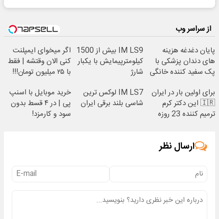
از سراسر وب
پایان دغدغه هزینه
IM LS9 بیش از 1500
اگر میخوای ایمپلنت
های دندان پزشکی با
کیلومترپیمایش با یکبار
کنی الان وقتشه | فقط
پک سفید کننده خانگی
شارژ
با ۲۵ میلیون تومان!!!
برای اولین بار در ایران
IM LS7 لوکس ترین
خرید موبایل با اسنپ
🇮🇷 این دکتر کرم
شاسی بلند برقی ایران
پی | در ۴ قسط بدون
ترمیم کننده 23 روزه
سود و کارمزد!
ساخت!
ارسال نظر