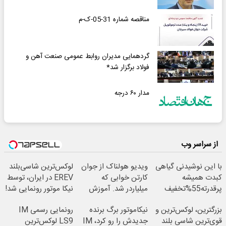
مناقصه شماره 31-05-ک-م
گردهمایی مدیران روابط عمومی صنعت آهن و
فولاد برگزار شد*
مدار ۶٠ درجه
از سراسر وب
با این نوشیدنی گیاهی
ویدیو هولناک از جوان
لوکس‌ترین شاسی‌بلند
کبدت همیشه
کارتن خوابی که
EREV در ایران، توسط
پرقدرته55%تخفیف
میلیاردر شد. آموزش
نیکا موتور رونمایی شد!
رایگان
بزرگترین، لوکس‌ترین و
نیکاموتور برگ برنده
رونمایی رسمی IM
قوی‌ترین شاسی بلند
جدیدش را رو کرد، IM
LS9 لوکس‌ترین