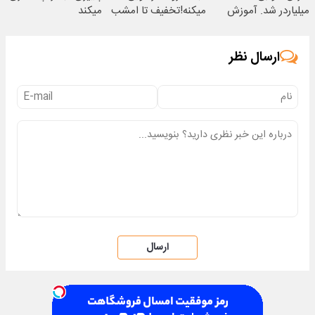
میلیاردر شد. آموزش
میکنه!تخفیف تا امشب
میکند
رایگان
ارسال نظر
ارسال