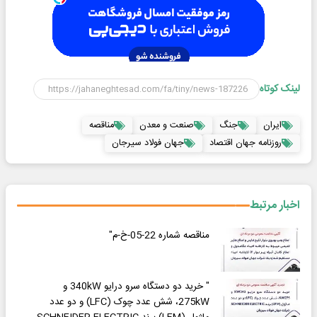
لینک کوتاه
ایران
جنگ
صنعت و معدن
مناقصه
روزنامه جهان اقتصاد
جهان فولاد سیرجان
اخبار مرتبط
مناقصه شماره 22-05-خ-م"
" خرید دو دستگاه سرو درایو 340kW و
275kW، شش عدد چوک (LFC) و دو عدد