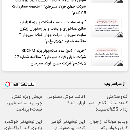
ماژول (LFM) برند SCHNEIDER ELECTRIC
شرکت جهان فولاد سیرجان" " مناقصه شماره 30-
05-ک-م"
"تهیه، ساخت و نصب اسکلت پروژه افزایش
سالن غذاخوری و پخت و پز رستوران زیتون
سایت سیرجان شرکت جهان فولاد سیرجان""
مناقصه شماره 24-05-خ-م"
"خرید 2 (دو) عدد سکسیونر برند SDCEM
شرکت جهان فولاد سیرجان"" مناقصه شماره 27-
05-ک-م"شرکت جهان فولاد سیرجان
از سراسر وب
گنجِ سلامتی
اکانت هوش مصنوعی
فروش ویژه کفش
کبد(دمنوش گیاهی سم
ارزان شد !!!
چرمی با مناسب‌ترین
زدا با 55%تخفیف)
قیمت+پرداخت
اقساطی
ویدیو هولناک از جوان
این نوشیدنی گیاهی
این نوشیدنی خوشمزه
کارتن خوابی که
کبدت رو صفرشویی
پاییزی کبد را پاکسازی