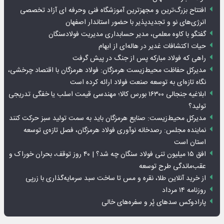
افتتاح بزرگ‌ترین و مجهزترین آموزشگاه فنی وحرفه ای آزاد تخصصی
انرژی‌های نو و تجدیدپذیر با حضور استاندار اصفهان
گفتگو با کاوه معلمی، مدیر حسابداری مدیریت فولادسنگان
حیات اکتشافات غدیر در هاله‌ای از ابهام
راهی که فولاد مبارکه پس از جنگ در پیش گرفت
مدیرکل حفاظت محیط‌زیست هرمزگان: فولاد هرمزگان با اقتصاد چرخشی،
نگاه تازه‌ای به توسعه صنعت فولاد ارائه کرده است
ابلاغیه جنجالی ۱۶۳۰۰ بورس کالا؛ مهندسی قیمت اسلب یا خفگی تدریجی
تولید؟
مدیرکل محیط‌زیست: صنایع هرمزگان باید به سمت تولید سبز حرکت کنند
نماینده مجلس: رصدخانه نوآوری فولاد هرمزگان، فصل تازه‌ی توسعه
استان است
افق ۱۵ میلیون تنی فولاد سنگان چه شد؟ | ۴۰ روز توقف، بحران خوراک و
عقب‌ماندگی طرح توسعه
از خرید آنلاین طلا، نقره و مس تا ساخت سبد سرمایه‌گذاری با زرپی
روزنامه ۱۴ مرداد
پارادوکس سدهای پُر و سفره‌های خالی