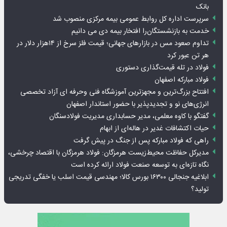
بانک
سرپرست اداره کل روابط عمومی بیمه مرکزی منصوب شد
خدمت به بازنشستگان‌را افتخار بیمه دی می دانیم
تداوم صعود مس در بازارهای جهانی؛ قیمت فلز سرخ از ۱۴هزار دلار در
هر تن عبور کرد
فولاد در تله قیمت‌گذاری دستوری
فولاد مبارکه اصفهان
افتتاح بزرگ‌ترین و مجهزترین آموزشگاه فنی وحرفه ای آزاد تخصصی
انرژی‌های نو و تجدیدپذیر با حضور استاندار اصفهان
گفتگو با کاوه معلمی، مدیر حسابداری مدیریت فولادسنگان
حیات اکتشافات غدیر در هاله‌ای از ابهام
راهی که فولاد مبارکه پس از جنگ در پیش گرفت
مدیرکل حفاظت محیط‌زیست هرمزگان: فولاد هرمزگان با اقتصاد چرخشی،
نگاه تازه‌ای به توسعه صنعت فولاد ارائه کرده است
ابلاغیه جنجالی ۱۶۳۰۰ بورس کالا؛ مهندسی قیمت اسلب یا خفگی تدریجی
تولید؟