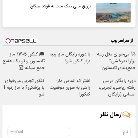
تزریق مالی بانک ملت به فولاد سنگان
از سراسر وب
🚀 می‌خوای مثل رتبه
با دوره رایگان ماز، رتبه
🎓 کنکور ۱۴۰5؟ ماز
برترا بدرخشی؟
برتر کنکور شو!
تابستون و تو یک هفتع
جمع‌بندی تابستون
جمع میکنه 🏆
فقط در یک هفته 📚
دوره رایگان درسی
اشتراک الماس ماز:
کنکور تجربی می‌خوای
رشته ریاضی، تجربی،
راهی به سوی موفقیت
یا پزشکی؟ با ماز رتبه 1
انسانی (رایگان
کنکور!
شو
بگیرش)
ارسال نظر