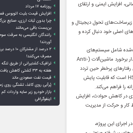
ی، افزایش ایمنی و ارتقای
روزنامه ۱۷ مرداد
افزایش قیمت بلیت اتوبوس فص
چرا بدون ثبات ارزی، صنایع بزرگ
زیرساخت‌های تحول دیجیتال و
بن‌بست باقی می‌مانند
های اصلی خود دنبال کرده و
رانندگان انگلیسی به سرقت سو
آوردند!
۲ درصد از مشترکان 
‌شده شامل سیستم‌های
مصرف می‌کنند!
هوشمند مدیریت خستگی رانندگان و اپراتورها، سامانه هشدار برخورد ماشین‌آلات (Anti-
ترافیک کشتیرانی از طریق تنگه 
خیص رفتارهای پرخطر حین تردد
هفته به ۳۳ کشتی کاهش یافت
دامپ‌تراک‌ها و پلتفرم تحلیل داده و گزارش‌های مدیریتی HSE است که قابلیت پایش
قیمت نفت صعودی ماند
پُرآبی روی کاغذ، تشنگی روی زم
ه را فراهم می‌کند.
بازار خودرو زیر سایه واردات کم ا
ثری در کاهش حوادث، افزایش
اینفوگرافی
 کار و حرکت از مدیریت
ر اجرای این پروژه،