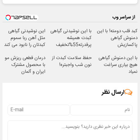
از سراسر وب
کبد قلب دومته! با این
با این نوشیدنی گیاهی
این نوشیدنی گیاهی
دمنوش گیاهی
کبدت همیشه
مثل آهن ربا سموم
پاکسازیش
پرقدرته55%تخفیف
کبدتان را نابود می کند
کن55%تخفیف
با این دمنوش گیاهی
حفظ سلامت کبدت از
درمان قطعی ریزش مو
هیچ بیاری سراغت
نون شب واجبتره!
با محصول مشترک
نمیاد
ایران و آلمان
ارسال نظر