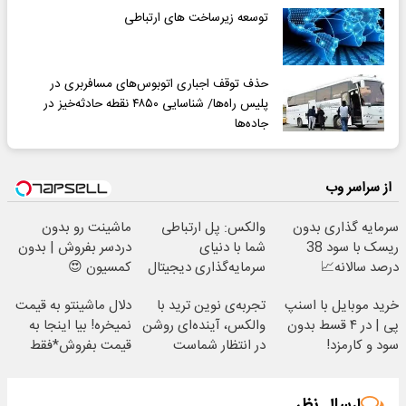
توسعه زیرساخت های ارتباطی
حذف توقف اجباری اتوبوس‌های مسافربری در
پلیس راه‌ها/ شناسایی ۴۸۵۰ نقطه حادثه‌خیز در
جاده‌ها
از سراسر وب
سرمایه گذاری بدون
والکس: پل ارتباطی
ماشینت رو بدون
ریسک با سود 38
شما با دنیای
دردسر بفروش | بدون
درصد سالانه📈
سرمایه‌گذاری دیجیتال
کمسیون 😍
خرید موبایل با اسنپ
تجربه‌ی نوین ترید با
دلال ماشینتو به قیمت
پی | در ۴ قسط بدون
والکس، آینده‌ای روشن
نمیخره! بیا اینجا به
سود و کارمزد!
در انتظار شماست
قیمت بفروش*فقط
خریدار واقعی*