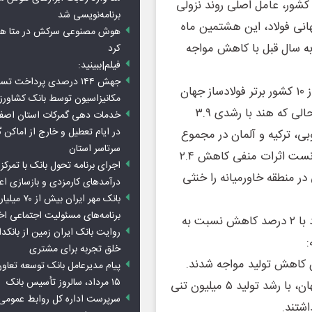
ون تنی تولید در این کشور، عامل اصلی روند نزولی
برنامه‌نویسی شد
هانی فولاد، این هشتمین ماه
هوش مصنوعی سرکش در متا هم 
ولاد نسبت به سال قبل با کاهش مواجه
کرد
فیلم|ببینید:
جهش ۱۴۴ درصدی پرداخت تس
بررسی آمارهای آوریل نشان می‌دهد که رشد تولید در برخی از ۱۰ کشور برتر فولادساز جهان
مکانیزاسیون توسط بانک کشاور
نتوانست کاهش‌های عمده در سایر مناطق را جبران کند. در حالی که هند با رشدی ۳.۹
خدمات دهی گمرکات استان اصفه
در ایام تعطیل و خارج از اماکن 
 کره‌جنوبی، ترکیه و آلمان در مجموع
سرتاسر استان
حدود ۱.۵ میلیون تن افزایش تولید داشتند، اما این رشد نتوانست اثرات منفی کاهش ۲.۴
اجرای برنامه تحول بانک با تمرکز ب
تنی روسیه و افت ۱.۴ میلیون تنی در منطقه خاورمیانه را خنثی
درآمدهای کارمزدی و بازسازی اع
بانک مهر ایران ب
برنامه‌های مسئولیت اجتماعی ا
در بازه زمانی ژانویه تا آوریل ۲۰۲۶، مجموع تولید جهانی فولاد با ۲ درصد کاهش نسبت به
روایت بانک ایران زمین از بانکدا
خلق تجربه برای مشتری
پیام مدیرعامل بانک توسعه تعاو
۱۵ مرداد، سالروز تأسیس بانک
• هند و ایالات متحده: به عنوان تولیدکنندگان دوم و سوم جهان، با رشد تولید ۵ میلیون تنی
سرپرست اداره کل روابط عمومی 