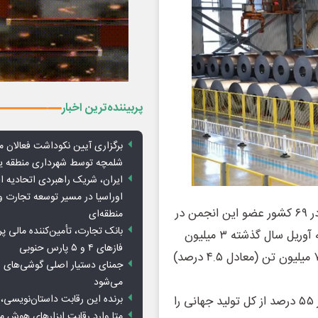
پربیننده‌ترین اخبار
برگزاری آیین نکوداشت فعالان م
شلمچه توسط شهرداری منطقه 
ایران، شریک راهبردی اتحادیه ا
اوراسیا در مسیر توسعه تجارت و
بر اساس گزارش رسمی انجمن جهانی فولاد تولید فولاد خام در ۶۹ کشور عضو این انجمن در
منطقه‌ای
بانک تجارت، تأمین‌کننده مالی پر
ماه آوریل به حدود ۱۵۳.۴ میلیون تن رسید. این رقم نسبت به آوریل سال گذشته ۳ میلیون
فازهای ۴ و ۵ پارس حنوبی
تن (معادل ۱.۹ درصد) و نسبت به ماه مارس ۲۰۲۶، بالغ بر ۷.۲ میلیون تن (معادل ۴.۵ درصد)
جمنای دستیار اصلی گوشی‌های ا
می‌شود
برنده این رقابت داستان‌نویسی، 
چین با تولید ۸۶ میلیون تن فولاد در آوریل، همچنان بیش از ۵۵ درصد از کل تولید جهانی را
متا وارد رقابت ابزارهای هوش 