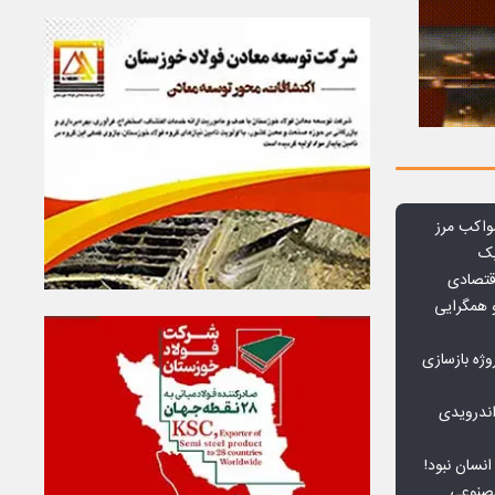
واکب مرز
یک
قتصادی
 همگرایی
وژه بازسازی
ندرویدی
انسان نبود!
مصنوعی