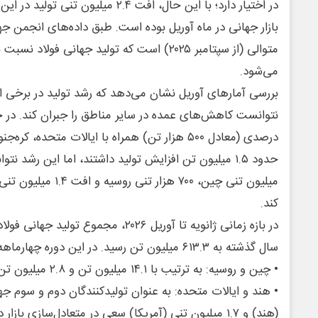
در اختیار دارد؛ با این حال، افت ۲.۴ میلی
بازار جهانی در ماه آوریل بوده است. طبق داده‌های انجمن ج
متوالی (از سپتامبر ۲۰۲۵) است که تولید جهانی ف
می‌شود.
درصدی (معادل ۵۰۰ هزار تن) همراه با ایالات متحده،
میلیون تنی چین، ۷۰۰ هزار 
کند.
سال گذشته به ۶۱۳.۳ میلیون تن رسید. در این دوره چهارماهه:
• چین و روسیه: به ترتیب با ۱۴.۱ میلیون تن و ۲.۸ میلیون تن کاهش تولید مواجه شدند.
(هند) و ۱.۷ میلیون تنی (آمریکا) سعی در متعادل‌سازی بازار داشتند.