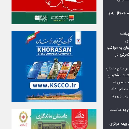
جنجال به پا
هیلات
زی
ان به مواکب
گمرکی در
ر منابع پایدار،
تماد مشتریان
یش از ۷۰ میلیارد تومان به
ختصاص داد
ری نوین با
ن به مناسبت
بیمه مرکزی