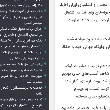
 معادن و کشاورزی ایران اظهار
مکانیزاسیون توسط بانک کشاور
خدمات دهی گمرکات استان اصفه
خوزستان وارد شد که اشتغال
در ایام تعطیل و خارج از اماکن 
قرار داد این واحدها نیازمند
سرتاسر استان
اجرای برنامه تحول بانک با تمرکز ب
درآمدهای کارمزدی و بازسازی اع
 دست دادن حدود ۳۰ درصد از ظرفیت تولید خود مواجه شده
بانک مهر ایران ب
وان جایگاه جهانی خود را حفظ
برنامه‌های مسئولیت اجتماعی ا
روایت بانک ایران زمین از بانکدا
خلق تجربه برای مشتری
پیام مدیرعامل بانک توسعه تعاو
 دهم تولید و صادرات فولاد
۱۵ مرداد، سالروز تأسیس بانک
ر، شاهد آسیب‌های جدی بودیم
سرپرست اداره کل روابط عمومی 
۳۰ درصد از تولیداتمان شد. روند بازسازی آغاز شده
منصوب شد
خدمت به بازنشستگان‌را افتخار 
لی که با فاصله ۱۰ میلیون تنی تولید نسبت به ویتنام
دانیم
ایت‌های جدی هستیم.
تداوم صعود مس در بازارهای ج
فلز سرخ از ۱۴هزار دلار در هر تن عبور کرد
گ، ۵.۵ درصد اشتغال کشور را به خود اختصاص داده بود