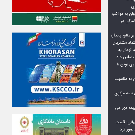
زی
ان به مواکب
گمرکی در
ر منابع پایدار،
تماد مشتریان
یش از ۷۰ میلیارد تومان به
ختصاص داد
ری نوین با
ن به مناسبت
بیمه مرکزی
بیمه دی می
هانی؛ قیمت