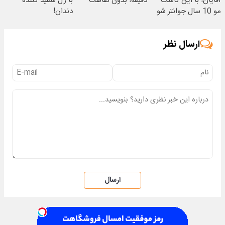
آقایان! با این کاشت
دقیقه! بدون نقاهت
با ژل سفید کننده
مو 10 سال جوانتر شو
دندان!
😍
خرید40%تخفیف
ارسال نظر
ارسال