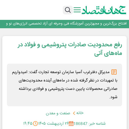
فولاد در تله قیمت‌گذاری دستوری
فولاد مبارکه اصفهان
افتتاح بزرگ‌ترین و مجهزترین آموزشگاه فنی وحرفه ای آزاد تخصصی انرژی‌های نو و
تجدیدپذیر با حضور استاندار اصفهان
گفتگو با کاوه معلمی، مدیر حسابداری مدیریت فولادسنگان
تداوم صعود مس در بازارهای جهانی؛ قیمت فلز سرخ از ۱۴هزار دلار در هر تن عبور کرد
فولاد در تله قیمت‌گذاری دستوری
رفع محدودیت‌ صادرات پتروشیمی و فولاد در
ماه‌های آتی
مدیرکل دفترغرب آسیا سازمان توسعه تجارت گفت: امیدواریم
با تمهیدات در نظر گرفته شده در ماه‌های آینده محدودیت‌های
صادراتی محصولات پایین دست پتروشیمی و فولادی برداشته
شود.
خانه
صنعت و معدن
شناسه خبر: 186847
۲۶ اردیبهشت ۱۴۰۵
۱۹:۴۵