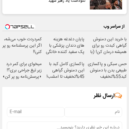
نکوداشت یاد رهبر شهید
از سراسر وب
با خرید این دمنوش
پایان دغدغه هزینه
کمردردت خوب می‌شه،
گیاهی کبدت رو برای
های دندان پزشکی با
اگر این پرسشنامه رو پر
همیشه درمان کن! (با
پک سفید کننده خانگی
کنی!!
تخفیف ویژه)
حس سبکی و پاکسازی
پاکسازی کامل کبد با
میخوای برای کمر درد
طبیعی بدن با دمنوش
این دمنوش گیاهی
زیر تیغ جراحی بری؟!
کبد55%تخفیف
45%تخفیف تا امشب!
◗پرسش‌نامه رو پر کن◖
(لینک خرید محصول)
ارسال نظر