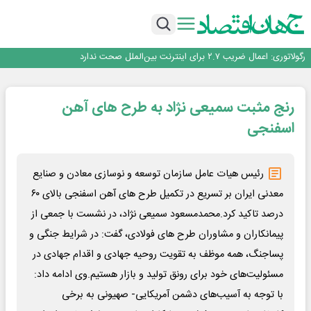
یک اشتباه کلاد، تمام اطلاعات کاربر را به باد داد
اینوتکس امسال با مدل جدید برگزار می‌شود
رگولاتوری: اعمال ضریب ۲.۷ برای اینترنت بین‌الملل صحت ندارد
راه‌آهن موظف به ارائه برنامه برای ارتقای امنیت سایبری شد
با تقاضای برق ناپایدار هوش مصنوعی خودزنی می‌کند
یک اشتباه کلاد، تمام اطلاعات کاربر را به باد داد
رنج مثبت سمیعی نژاد به طرح های آهن
اینوتکس امسال با مدل جدید برگزار می‌شود
اسفنجی
رئیس هیات عامل سازمان توسعه و نوسازی معادن و صنایع
معدنی ایران بر تسریع در تکمیل طرح های آهن اسفنجی بالای ۶۰
درصد تاکید کرد.محمدمسعود سمیعی نژاد، در نشست با جمعی از
پیمانکاران و مشاوران طرح های فولادی، گفت: در شرایط جنگی و
پساجنگ، همه موظف به تقویت روحیه جهادی و اقدام جهادی در
مسئولیت‌های خود برای رونق تولید و بازار هستیم.وی ادامه داد:
با توجه به آسیب‌های دشمن آمریکایی- صهیونی به برخی