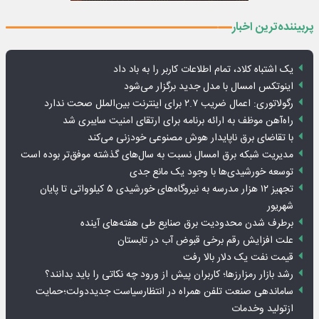
پربیننده‌ترین اخبار
یک اشتباه کلاد، تمام اطلاعات کاربر را به باد داد
اینوتکس امسال با مدل جدید برگزار می‌شود
رگولاتوری: اعمال ضریب ۲.۷ برای اینترنت بین‌الملل صحت ندارد
راه‌آهن موظف به ارائه برنامه برای ارتقای امنیت سایبری شد
با تقاضای برق ناپایدار هوش مصنوعی خودزنی می‌کند
مدیریت شبکه برق امسال نسبت به سال‌های گذشته موفق‌تر بوده است
توسعه خورشیدی‌ها با وجود یک مانع جدی
تجهیز ۱۲ هزار مدرسه به نیروگاه‌های خورشیدی ۵ کیلوواتی تا پایان
شهریور
برطرف شدن محدودیت‌ برق صنایع طی هفته‌های آینده
علت افزایش رقم برخی قبوض آب در تابستان
قیمت نفت یک دلار بالا رفت
رشد بازار رمزارزها؛ کاربران پیش از ورود چه نکاتی را باید بدانند؟
ساماندهی صنعت تلفن همراه در انتظارسیاست جدیددولت؛حمایت
ازتولید وخدمات