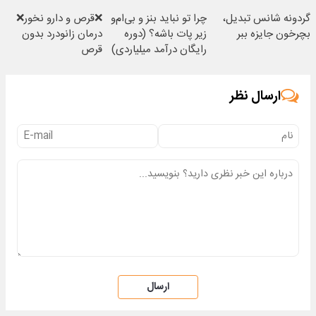
میلیون !
گردونه شانس تبدیل،
چرا تو نباید بنز و بی‌ام‌و
❌قرص‌ و دارو نخور❌
بچرخون جایزه ببر
زیر پات باشه؟ (دوره
درمان زانودرد بدون
رایگان درآمد میلیاردی)
قرص
ارسال نظر
ارسال