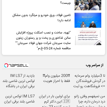
چیست؟
تامین فولاد، ورق خودرو و میلگرد بدون مشکل
ادامه دارد!
"تهیه، ساخت و نصب اسکلت پروژه افزایش
سالن غذاخوری و پخت و پز رستوران زیتون
سایت سیرجان شرکت جهان فولاد سیرجان""
مناقصه شماره 24-05-خ-م"
از سراسر وب
تا 3میلیارد وام سرمایه
❗❗200 میلیون وام❗❗
بازدید از IM LS7
در گردش فروشندگان
فقط با احراز هویت
لوکس ترین شاسی بلند
=> فروشگاهت رو ثبت
برقی ایران در باشگاه
کن
انقلاب
من نمیفهمم وقتی زانو
برای اولین بار در ایران
IM LS7 لوکس ترین
درد درمان داره، چرا
🇮🇷 این دکتر کرم
شاسی بلند برقی ایران
دردش رو داری تحمل
ترمیم کننده 23 روزه