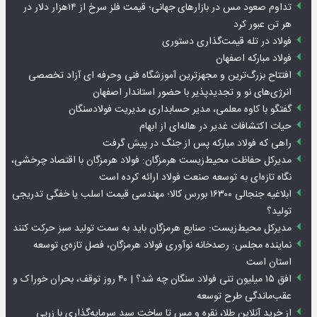
تداوم صعود مس در بازارهای جهانی؛ قیمت فلز سرخ از ۱۴هزار دلار در
هر تن عبور کرد
فولاد در تله قیمت‌گذاری دستوری
فولاد مبارکه اصفهان
افتتاح بزرگ‌ترین و مجهزترین آموزشگاه فنی وحرفه ای آزاد تخصصی
انرژی‌های نو و تجدیدپذیر با حضور استاندار اصفهان
گفتگو با کاوه معلمی، مدیر حسابداری مدیریت فولادسنگان
حیات اکتشافات غدیر در هاله‌ای از ابهام
راهی که فولاد مبارکه پس از جنگ در پیش گرفت
مدیرکل حفاظت محیط‌زیست هرمزگان: فولاد هرمزگان با اقتصاد چرخشی،
نگاه تازه‌ای به توسعه صنعت فولاد ارائه کرده است
ابلاغیه جنجالی ۱۶۳۰۰ بورس کالا؛ مهندسی قیمت اسلب یا خفگی تدریجی
تولید؟
مدیرکل محیط‌زیست: صنایع هرمزگان باید به سمت تولید سبز حرکت کنند
نماینده مجلس: رصدخانه نوآوری فولاد هرمزگان، فصل تازه‌ی توسعه
استان است
افق ۱۵ میلیون تنی فولاد سنگان چه شد؟ | ۴۰ روز توقف، بحران خوراک و
عقب‌ماندگی طرح توسعه
از خرید آنلاین طلا، نقره و مس تا ساخت سبد سرمایه‌گذاری با زرپی