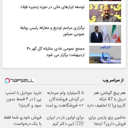
توسعه ابزارهای مالی در حوزه زنجیره فولاد
برگزاری مراسم تودیع و معارفه رئیس روابط
عمومی صبانور
مجمع عمومی عادی سالیانه گل گهر ۳۰
اردیبهشت برگزار می شود
از سراسر وب
هم پیچ گوشتی هم
تا 3میلیارد وام سرمایه
خرید موبایل با اسنپ
دریل با 47 تیکه
در گردش فروشندگان
پی | در ۴ قسط بدون
کاربردی! تا تخفیف داره
=> فروشگاهت رو ثبت
سود و کارمزد!
بخرش!🔥
کن
ماشین پژو پارس برای
برای اولین بار در ایران
فروش خودرو شما فقط
فروش داری؟ اینجا
🇮🇷 این دکتر کرم
با یک درخواست