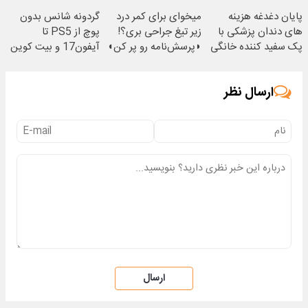
(◂پرسش‌نامه رو پر
پایان دغدغه هزینه
میخوای برای کمر درد
گردونه شانس بدون
کن)
های دندان پزشکی با
زیر تیغ جراحی بری؟!
پوچ از PS5 تا
پک سفید کننده خانگی
◗پرسش‌نامه رو پر کن◖
آیفون17 و بیت کوین
🔥
ارسال نظر
ارسال