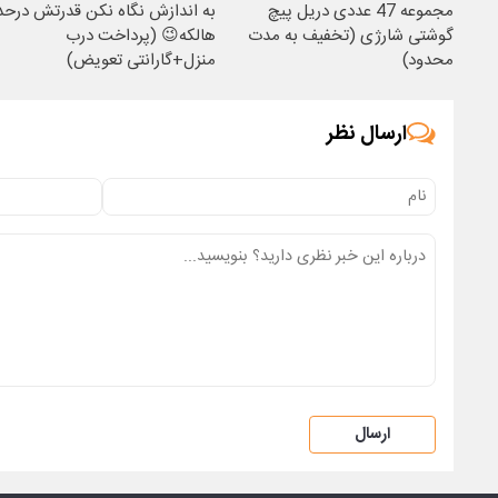
مجموعه 47 عددی دریل پیچ
به اندازش نگاه نکن قدرتش درحد
گوشتی شارژی (تخفیف به مدت
هالکه😉 (پرداخت درب
محدود)
منزل+گارانتی تعویض)
ارسال نظر
ارسال