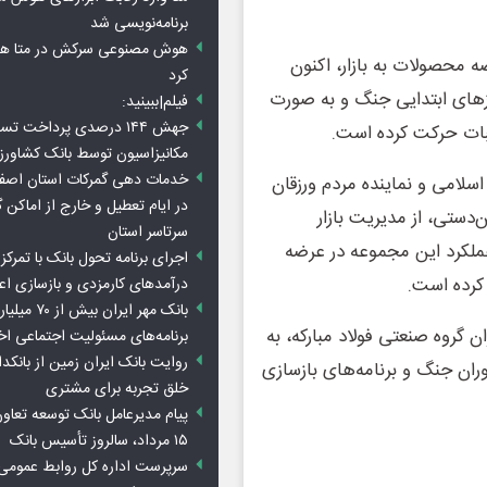
برنامه‌نویسی شد
هوش مصنوعی سرکش در متا هم 
ضه محصولات به بازار، اکنون
کرد
روزهای ابتدایی جنگ و به صورت
فیلم|ببینید:
جهش ۱۴۴ درصدی پرداخت تس
بات حرکت کرده است.
مکانیزاسیون توسط بانک کشاور
خدمات دهی گمرکات استان اصفه
لامی و نماینده مردم ورزقان
در ایام تعطیل و خارج از اماکن 
ن‌دستی، از مدیریت بازار
سرتاسر استان
عملکرد این مجموعه در عرضه
اجرای برنامه تحول بانک با تمرکز ب
کرده است.
درآمدهای کارمزدی و بازسازی اع
بانک مهر ایران ب
گروه صنعتی فولاد مبارکه، به
برنامه‌های مسئولیت اجتماعی ا
روایت بانک ایران زمین از بانکدا
 مدیریت شرایط در دوران جنگ و برنامه‌های بازسازی
خلق تجربه برای مشتری
پیام مدیرعامل بانک توسعه تعاو
۱۵ مرداد، سالروز تأسیس بانک
سرپرست اداره کل روابط عمومی 