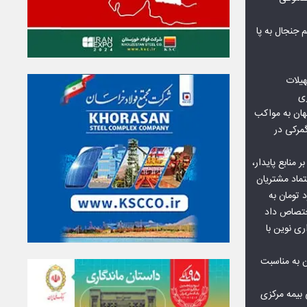
جنجال به پا
هیلات
زی
ان به مواکب
گمرکی در
ر منابع پایدار،
تماد مشتریان
یش از ۷۰ میلیارد تومان به
ختصاص داد
ری نوین با
ن به مناسبت
بیمه مرکزی