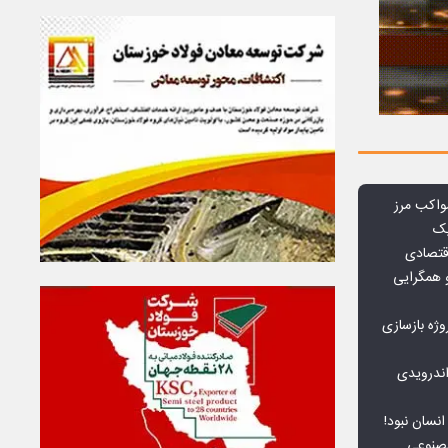
واکب مرز
یک
قتصادی
 همگرایی
وژه بازسازی
ندرویدی
انسان نبود!
مصنوعی