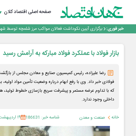
صفحه اصلی
اقتصاد کلان
جمنای دستیار اصلی گوشی‌های اندرویدی می‌شود
برنده این رقابت داستان‌نویسی، انسان نبود!
خبر فوری:
برگزاری آیین نکوداشت فعالان مواکب مرز شلمچه توسط شه
ایران، شریک راهبردی اتحادیه اقتصادی اوراسیا در مسیر تو
بانک تجارت، تأمین‌کننده مالی پروژه بازسازی فازهای ۴ و ۵ پارس حنوبی
جمنای دستیار اصلی گوشی‌های اندرویدی می‌شود
بازار فولاد با عملکرد فولاد مبارکه به آرامش رسید
برنده این رقابت داستان‌نویسی، انسان نبود!
برگزاری آیین نکوداشت فعالان مواکب مرز شلمچه توسط شه
ایران، شریک راهبردی اتحادیه اقتصادی اوراسیا در مسیر تو
رضا علیزاده، رئیس کمیسیون صنایع و معادن مجلس از بازگشت
فولادی خبر داد. وی با رفع ابهام درباره وضعیت تأمین مواد اولیه، ب
که با تداوم عرضه مستمر و پیشرفت سریع بازسازی خطوط تولید، هیچ
داخلی وجود ندارد.
خانه
شناسه خبر: 186631
۱۹ اردیبهشت ۱۴۰۵
صنعت و معدن