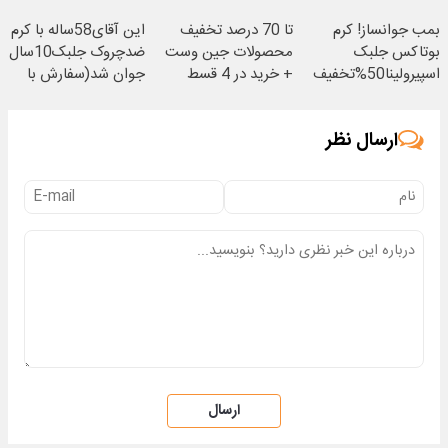
(تخفیف ویژه)
سفارش فوری)
بمب جوانساز! کرم
تا 70 درصد تخفیف
این آقای58ساله با کرم
بوتاکس جلبک
محصولات جین وست
ضدچروک جلبک10سال
اسپیرولینا50%تخفیف
+ خرید در 4 قسط
جوان شد(سفارش با
تخفیف)
ارسال نظر
ارسال