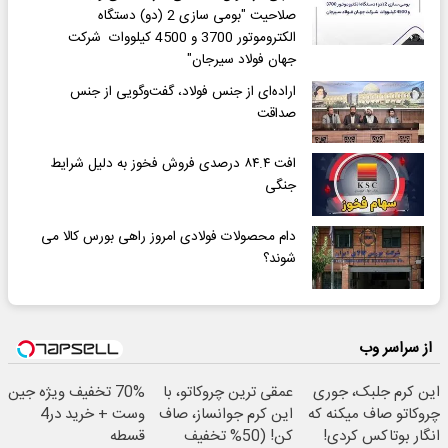
صلاحیت "بومی سازی 2 (دو) دستگاه
الکتروموتور 3700 و 4500 کیلووات ‏ شرکت
جهان فولاد سیرجان"
اراده‌ای از جنس فولاد، گفت‌وگویی از جنس
صداقت
افت ۸۴.۴ درصدی فروش فخوز به دلیل شرایط
جنگی
دام محصولات فولادی امروز راهی بورس کالا می
شوند؟
از سراسر وب
این کرم جلبک، جوری
عمقی ترین چروکاتو، با
70% تخفیف ویژه جین
چروکاتو صاف میکنه که
این کرم جوانساز، صاف
وست + خرید در4
انگار بوتاکس کردی!
کن! (50% تخفیف
قسطه