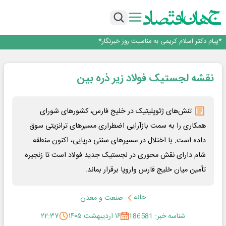
ساماندهی صنعت تلفن همراه در انتظارسیاست جدیددولت؛حمایت ازتولید وخدمات
صندوق توسعه ملی نقشی در طرح کالابرگ ندارد
افت ۳۴ درصدی فروش خودروسازان؛ ۱۵۵ هزار خودرو در چهار ماه فروخته شد
*پیام دکتر اسلام کریمی به مناسبت روز خبرنگار*
توسعه زنجیره صنعت مس با تکیه بر اکتشاف و مدل‌های نوین تأمین مالی
ساماندهی صنعت تلفن همراه در انتظارسیاست جدیددولت؛حمایت ازتولید وخدمات
نقشه لجستیک فولاد زیر ذره بین
صندوق توسعه ملی نقشی در طرح کالابرگ ندارد
تنش‌های ژئوپلیتیک در خلیج فارس، کشورهای شورای
همکاری را به سمت بازآرایی اضطراری مسیرهای ترانزیتی سوق
داده است. با اختلال در مسیرهای سنتی دریایی، اکنون منطقه
شام دارای نقش محوری در لجستیک جدید فولاد است تا زنجیره
تأمین میان خلیج فارس واروپا برقرار بماند.
خانه
صنعت و معدن
شناسه خبر: 186581
۱۶ اردیبهشت ۱۴۰۵
۲۲:۳۷