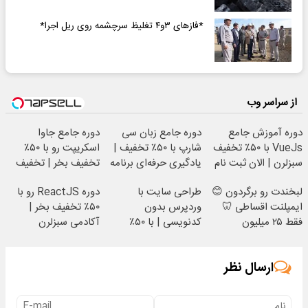
*فازهای ۳و۴ تغلیظ سرچشمه روی ریل اجرا*
از سراسر وب
دوره آموزش جامع
دوره جامع زبان سی
دوره جامع جاوا
VueJs با ۵۰٪ تخفیف
شارپ با ۵۰٪ تخفیف |
اسکریپت رو با ۵۰٪
سبزلرن | الان ثبت نام
یادگیری حرفه‌ای برنامه
تخفیف بخر | تخفیف
کن
نویسی
سبزلرن شروع شد
لبخندت رو برگردون 😊
طراحی سایت با
دوره ReactJS رو با
ایمپلنت اقساطی 🦷
وردپرس بدون
۵۰٪ تخفیف بخر |
فقط ۲۵ میلیون
کدنویسی | با ۵۰٪
آکادمی سبزلرن
تخفیف سبزلرن آموزش
ببین
ارسال نظر