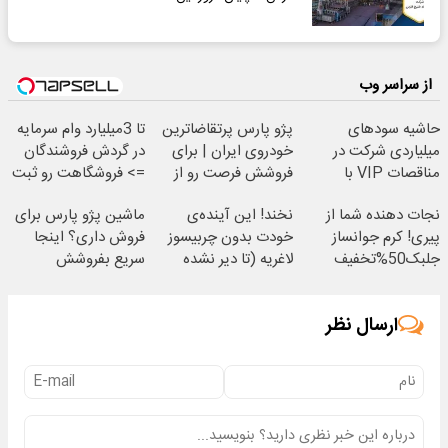
از سراسر وب
حاشیه سودهای
پژو پارس پرتقاضاترین
تا 3میلیارد وام سرمایه
میلیاردی شرکت در
خودروی ایران | برای
در گردش فروشندگان
مناقصات VIP با
فروشش فرصت رو از
=> فروشگاهت رو ثبت
اشتراکات ایران تندر
دست نده!
کن
نجات دهنده شما از
نخند! این آینده‌ی
ماشین پژو پارس برای
پیری! کرم جوانساز
خودت بدون چربیسوز
فروش داری؟ اینجا
جلبک50%تخفیف
لاغریه (تا دیر نشده
سریع بفروشش
سفارش بده)
ارسال نظر