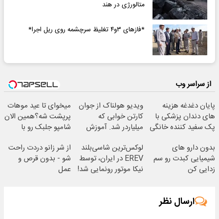
متالورژی در هند
*فازهای ۳و۴ تغلیظ سرچشمه روی ریل اجرا*
از سراسر وب
پایان دغدغه هزینه
ویدیو هولناک از جوان
میخوای تا عید موهات
های دندان پزشکی با
کارتن خوابی که
پرپشت شه؟همین الان
پک سفید کننده خانگی
میلیاردر شد. آموزش
شامپو جلبک رو با
رایگان
تخفیف بخر
بدون دارو های
لوکس‌ترین شاسی‌بلند
از شر زانو دردت راحت
شیمیایی کبدت رو سم
EREV در ایران، توسط
شو - بدون قرص و
زدایی کن
نیکا موتور رونمایی شد!
عمل
ارسال نظر