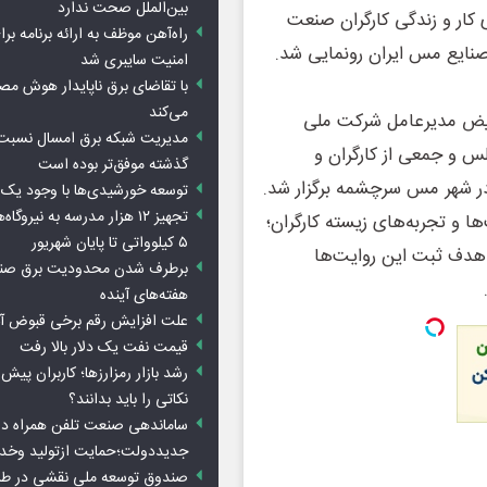
بین‌الملل صحت ندارد
 کار و زندگی کارگران صنعت
راه‌آهن موظف به ارائه برنامه برا
نایع مس ایران رونمایی شد.
امنیت سایبری شد
با تقاضای برق ناپایدار هوش م
می‌کند
ر فیض مدیرعامل شرکت ملی
مدیریت شبکه برق امسال نسبت 
س و جمعی از کارگران و
گذشته موفق‌تر بوده است
در شهر مس سرچشمه برگزار شد.
توسعه خورشیدی‌ها با وجود یک 
تجهیز ۱۲ هزار مدرسه به نیرو
ا و تجربه‌های زیسته کارگران؛
۵ کیلوواتی تا پایان شهریور
 هدف ثبت این روایت‌ها
برطرف شدن محدودیت‌ برق صنا
هفته‌های آینده
علت افزایش رقم برخی قبوض آب
قیمت نفت یک دلار بالا رفت
رشد بازار رمزارزها؛ کاربران پیش
نکاتی را باید بدانند؟
ساماندهی صنعت تلفن همراه در
جدیددولت؛حمایت ازتولید وخد
صندوق توسعه ملی نقشی در طرح