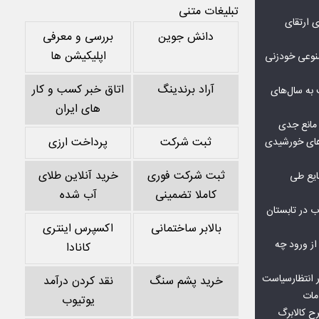
تبلیغات متنی
ی ارتقای
دانش جوین
بررسی و معرفی
اپلیکیشن ها
صنوعی خودزنی
آراد برندینگ
اتاق خبر کسب و کار
به سال‌های
های ایران
مانع جدی
ثبت شرکت
پرداخت ارزی
گاه‌های خورشیدی
ثبت شرکت فوری
خرید آنلاین طلای
یع طی
کاملا تضمینی
آب شده
 در تابستان
بالابر ساختمانی
اکسپرس اینتری
 از ورود چه
کانادا
 انتظارسیاست
خرید پشم سنگ
نقد کردن درآمد
مات
یوتیوب
 کالابرگ