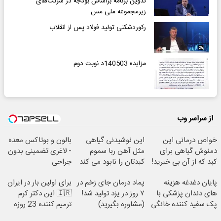
تدوین برنامه براساس بودجه در شرکت‌های
زیرمجموعه ملی مس
رکوردشکنی تولید فولاد پس از انقلاب
مزایده 140503د نوبت دوم
از سراسر وب
خواص درمانی این
این نوشیدنی گیاهی
بالون و بوتاکس معده
دمنوش گیاهی برای
مثل آهن ربا سموم
- لاغری تضمینی بدون
کبد که از آن بی خبرید!
کبدتان را نابود می کند
جراحی
پایان دغدغه هزینه
پماد درمان جای زخم در
برای اولین بار در ایران
های دندان پزشکی با
۷ روز در یزد تولید شد!
🇮🇷 این دکتر کرم
پک سفید کننده خانگی
(مشاوره بگیرید)
ترمیم کننده 23 روزه
ساخت!