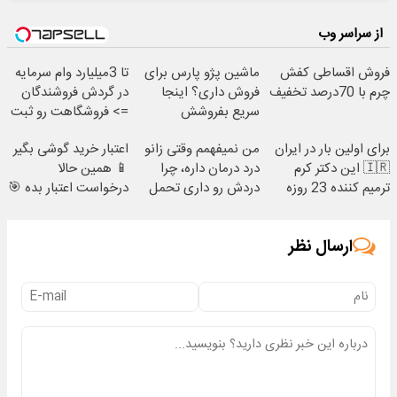
از سراسر وب
فروش اقساطی کفش
ماشین پژو پارس برای
تا 3میلیارد وام سرمایه
چرم با 70درصد تخفیف
فروش داری؟ اینجا
در گردش فروشندگان
سریع بفروشش
=> فروشگاهت رو ثبت
کن
برای اولین بار در ایران
من نمیفهمم وقتی زانو
اعتبار خرید گوشی بگیر
🇮🇷 این دکتر کرم
درد درمان داره، چرا
📱 همین حالا
ترمیم کننده 23 روزه
دردش رو داری تحمل
درخواست اعتبار بده 🎯
ساخت!
میکنی؟❗
ارسال نظر