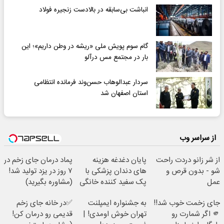
انباشت بی‌سابقه در بالادست زنجیره فولاد
گام سوم پویش ملی «ریشه در وطن داریم»؛ این
بار در مجتمع مس درآلو
سردار عبدالوهاب حسن‌وند فرمانده انتظامی
استان اصفهان شد
از سراسر وب
از شر زانو دردت راحت
پایان دغدغه هزینه
پماد درمان جای زخم در
شو - بدون قرص و
های دندان پزشکی با
۷ روز در یزد تولید شد!
عمل
پک سفید کننده خانگی
(مشاوره بگیرید)
جای زخمت خوب شد!!
به جشنواره ایمپلنت
✅در خانه جای زخم
🫵 اگر شمارت رو
تهران خوش اومدی! |
قدیمی رو درمان کن!