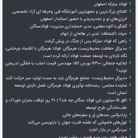
فولاد مبارکه اصفهان
افتتاح بزرگ‌ترین و مجهزترین آموزشگاه فنی وحرفه ای آزاد تخصصی
انرژی‌های نو و تجدیدپذیر با حضور استاندار اصفهان
گفتگو با کاوه معلمی، مدیر حسابداری مدیریت فولادسنگان
حیات اکتشافات غدیر در هاله‌ای از ابهام
راهی که فولاد مبارکه پس از جنگ در پیش گرفت
مدیرکل حفاظت محیط‌زیست هرمزگان: فولاد هرمزگان با اقتصاد چرخشی،
نگاه تازه‌ای به توسعه صنعت فولاد ارائه کرده است
ابلاغیه جنجالی ۱۶۳۰۰ بورس کالا؛ مهندسی قیمت اسلب یا خفگی تدریجی
تولید؟
مدیرکل محیط‌زیست: صنایع هرمزگان باید به سمت تولید سبز حرکت کنند
نماینده مجلس: رصدخانه نوآوری فولاد هرمزگان، فصل تازه‌ی توسعه
استان است
افق ۱۵ میلیون تنی فولاد سنگان چه شد؟ | ۴۰ روز توقف، بحران خوراک و
عقب‌ماندگی طرح توسعه
پارادوکس سدهای پُر و سفره‌های خالی
غول‌های خاموشی که نقشه قدرت جهان را بازنویسی می‌کنند
سردرگمی در بازار اجاره
جهان هنوز روی سیم فسیلی روشن است