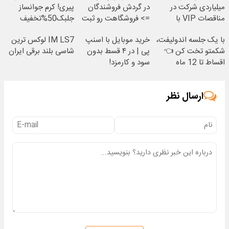
میلیاردی شرکت در
در گردش فروشندگان
پیری! کرم جوانساز
مناقصات VIP با
=> فروشگاهت رو ثبت
جلبک50%تخفیف
اشتراکات ایران تندر
کن
با یک جلسه اندولیفت،
خرید موبایل با اسنپ
IM LS7 لوکس ترین
شکمتو تخت کن 👈
پی | در ۴ قسط بدون
شاسی بلند برقی ایران
اقساط تا 12 ماه
سود و کارمزد!
ارسال نظر