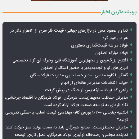
پربیننده‌ترین اخبار
تداوم صعود مس در بازارهای جهانی؛ قیمت فلز سرخ از ۱۴هزار دلار در
هر تن عبور کرد
فولاد در تله قیمت‌گذاری دستوری
فولاد مبارکه اصفهان
افتتاح بزرگ‌ترین و مجهزترین آموزشگاه فنی وحرفه ای آزاد تخصصی
انرژی‌های نو و تجدیدپذیر با حضور استاندار اصفهان
گفتگو با کاوه معلمی، مدیر حسابداری مدیریت فولادسنگان
حیات اکتشافات غدیر در هاله‌ای از ابهام
راهی که فولاد مبارکه پس از جنگ در پیش گرفت
مدیرکل حفاظت محیط‌زیست هرمزگان: فولاد هرمزگان با اقتصاد چرخشی،
نگاه تازه‌ای به توسعه صنعت فولاد ارائه کرده است
ابلاغیه جنجالی ۱۶۳۰۰ بورس کالا؛ مهندسی قیمت اسلب یا خفگی تدریجی
تولید؟
مدیرکل محیط‌زیست: صنایع هرمزگان باید به سمت تولید سبز حرکت کنند
نماینده مجلس: رصدخانه نوآوری فولاد هرمزگان، فصل تازه‌ی توسعه