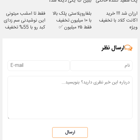
پک سفید کننده خانگی
ببین 😍 یکی دیگه شد❗
ارزان شد !!! خرید
بلفاروپلاستی پلک بالا
فقط تا امشب میتونی
اکانت کلاد با تخفیف
با ۱۰ میلیون تخفیف
این نوشیدنی سم زدای
ویژه
فقط ۲۵ میلیون ✅
کبد رو با 55% تخفیف
بخری
ارسال نظر
ارسال