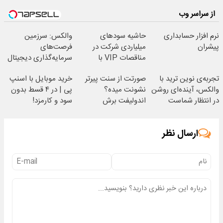
از سراسر وب
نرم افزار حسابداری
حاشیه سودهای
والکس: سرزمین
پیشران
میلیاردی شرکت در
فرصت‌های
مناقصات VIP با
سرمایه‌گذاری دیجیتال
اشتراکات ایران تندر
شما
تجربه‌ی نوین ترید با
صورتت از سنت پیرتر
خرید موبایل با اسنپ
والکس، آینده‌ای روشن
نشونت میده؟
پی | در ۴ قسط بدون
در انتظار شماست
اندولیفت برش
سود و کارمزد!
می‌گردونه 🔰
ارسال نظر