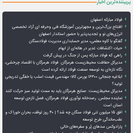
پربیننده‌ترین اخبار
فولاد مبارکه اصفهان
افتتاح بزرگ‌ترین و مجهزترین آموزشگاه فنی وحرفه ای آزاد تخصصی
انرژی‌های نو و تجدیدپذیر با حضور استاندار اصفهان
گفتگو با کاوه معلمی، مدیر حسابداری مدیریت فولادسنگان
حیات اکتشافات غدیر در هاله‌ای از ابهام
راهی که فولاد مبارکه پس از جنگ در پیش گرفت
مدیرکل حفاظت محیط‌زیست هرمزگان: فولاد هرمزگان با اقتصاد چرخشی،
نگاه تازه‌ای به توسعه صنعت فولاد ارائه کرده است
ابلاغیه جنجالی ۱۶۳۰۰ بورس کالا؛ مهندسی قیمت اسلب یا خفگی تدریجی
تولید؟
مدیرکل محیط‌زیست: صنایع هرمزگان باید به سمت تولید سبز حرکت کنند
نماینده مجلس: رصدخانه نوآوری فولاد هرمزگان، فصل تازه‌ی توسعه
استان است
افق ۱۵ میلیون تنی فولاد سنگان چه شد؟ | ۴۰ روز توقف، بحران خوراک و
عقب‌ماندگی طرح توسعه
پارادوکس سدهای پُر و سفره‌های خالی